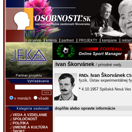
|
|
|
|
|
o projekte
kritériá
partneri
PROJEKTY
kampane
rekla
Ivan Škorvánek
/ prírodné vedy
Ivan Škorvánek
RNDr.
CS
fyzik, Ústav experimentálnej f
*
4.10.1957 Spišská Nová Ves
v menách
všade
doplňte alebo opravte informácie
.: VEDA A VZDELANIE
.: SPOLOČNOSŤ
.: POLITIKA
.: UMENIE A KULTÚRA
.: ŠPORT