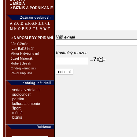
.: MÉDIÁ
.: BIZNIS A PODNIKANIE
Váš e-mail
.: NAPOSLEDY PRIDANÍ
Ján Čižmár
Ivan Baláž Kráľ
Kontrolný reťazec
Viktor Hidvéghy ml.
Jozef Majerčík
Róbert Bezák
Ondrej Francisci
Pavel Kapusta
. veda a vzdelanie
. spoločnosť
. politika
. kultúra a umenie
. šport
. médiá
. biznis