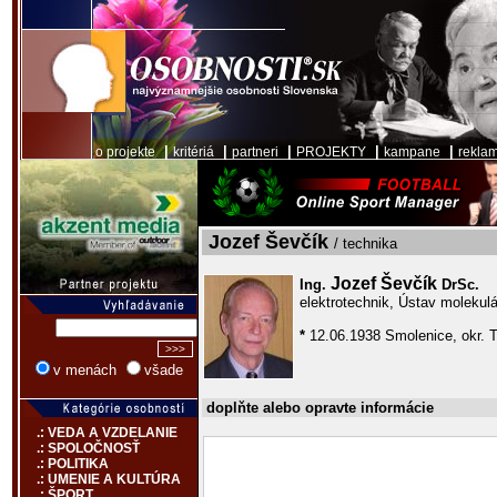
|
|
|
|
|
o projekte
kritériá
partneri
PROJEKTY
kampane
rekla
Jozef Ševčík
/ technika
Jozef Ševčík
Ing.
DrSc.
elektrotechnik, Ústav molekulá
*
12.06.1938 Smolenice, okr. 
v menách
všade
doplňte alebo opravte informácie
.: VEDA A VZDELANIE
.: SPOLOČNOSŤ
.: POLITIKA
.: UMENIE A KULTÚRA
.: ŠPORT