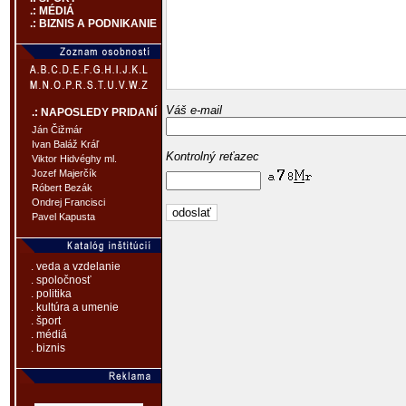
.: MÉDIÁ
.: BIZNIS A PODNIKANIE
Váš e-mail
.: NAPOSLEDY PRIDANÍ
Ján Čižmár
Ivan Baláž Kráľ
Kontrolný reťazec
Viktor Hidvéghy ml.
Jozef Majerčík
Róbert Bezák
Ondrej Francisci
Pavel Kapusta
. veda a vzdelanie
. spoločnosť
. politika
. kultúra a umenie
. šport
. médiá
. biznis